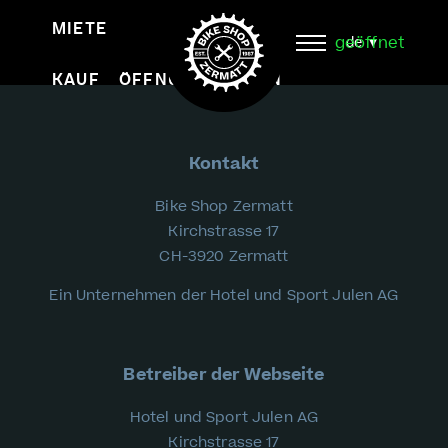
Daten unseres Bike Shops in Zermatt
MIETE
SERVICE
geöffnet
de
Impressum
KAUF
ÖFFNUNGSZEITEN
Kontakt
Bike Shop Zermatt
Kirchstrasse 17
CH-3920 Zermatt
Ein Unternehmen der Hotel und Sport Julen AG
Betreiber der Webseite
Hotel und Sport Julen AG
Kirchstrasse 17