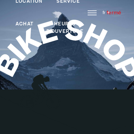
LOCATION
SERVICE
fermé
fr
ACHAT
HEURES
D'OUVERTURE